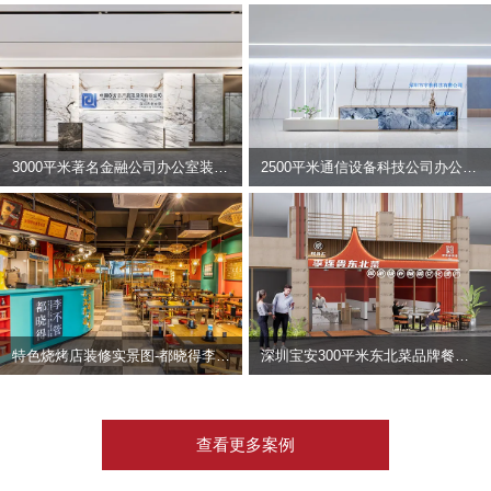
3000平米著名金融公司办公室装修设计 | 东方资产
2500平米通信设备科技公司办公室设计 | 宇泰科技
特色烧烤店装修实景图-都晓得李不管
深圳宝安300平米东北菜品牌餐饮店装修设计案例
查看更多案例