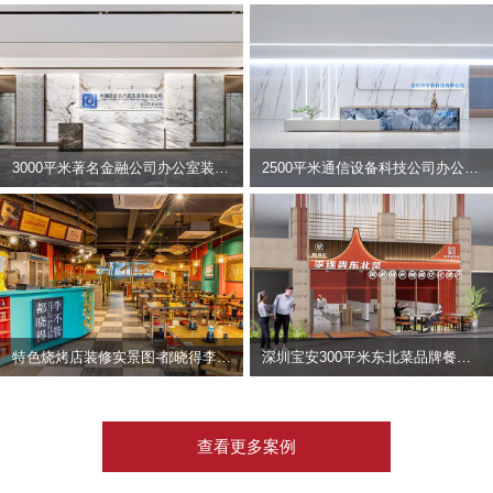
3000平米著名金融公司办公室装修设计 | 东方资产
2500平米通信设备科技公司办公室设计 | 宇泰科技
特色烧烤店装修实景图-都晓得李不管
深圳宝安300平米东北菜品牌餐饮店装修设计案例
查看更多案例