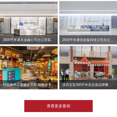
3000平米著名金融公司办公室装修设计 | 东方资产
2500平米通信设备科技公司办公室设计 | 宇泰科技
特色烧烤店装修实景图-都晓得李不管
深圳宝安300平米东北菜品牌餐饮店装修设计案例
查看更多案例