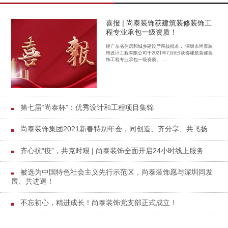
喜报 | 尚泰装饰获建筑装修装饰工
程专业承包一级资质！
经广东省住房和城乡建设厅审核批准， 深圳市尚泰装
饰设计工程有限公司于2021年7月6日获得建筑装修装
饰工程专业承包一级资质。 ...
第七届“尚泰杯”：优秀设计和工程项目集锦
尚泰装饰集团2021新春特别年会，同创造、齐分享、共飞扬
齐心抗“疫”，共克时艰 | 尚泰装饰全面开启24小时线上服务
被选为中国特色社会主义先行示范区，尚泰装饰愿与深圳同发
展、共进退！
不忘初心，精进成长！尚泰装饰党支部正式成立！