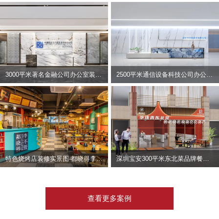
3000平米著名金融公司办公室装修设计 | 东方资产
2500平米通信设备科技公司办公室设计 | 宇泰科技
特色烧烤店装修实景图-都晓得李不管
深圳宝安300平米东北菜品牌餐饮店装修设计案例
查看更多案例