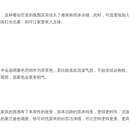
而，这种看似空灵的氛围其实住久了难免有些冰冷感，此时，可适度地加
增添灯光元素，则可让家更有人文味。
多半会选用素色空间作为背景色，若比较喜欢活泼气息，不妨尝试从抱枕
活视觉，居家也会更有朝气。
木家具的质感有了本质性的改变，原本沉静的原木特质，变得更时尚、活
灰的莫兰迪色墙面，恰可衬托原木的白皙洁净感，可让空间变得更美、更