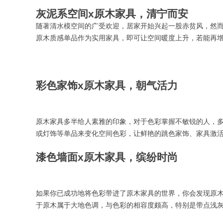
灰泥系空间
x原木家具，清宁而安
随著清水模空间的广受欢迎，居家开始兴起一股赤贫风，然
原木质感单品作为实用家具，即可让空间暖度上升，若能再
彩色家饰
x原木家具，朝气活力
原木家具多半给人素雅的印象，对于色彩掌握不敏锐的人，
或灯饰等单品来变化空间色彩，让鲜艳的跳色家饰、家具激
漆色墙面
x原木家具，缤纷时尚
如果你已成功地将色彩带进了原木家具的世界，你会发现原
于原木属于大地色调，与色彩的相容度颇高，特别是带点浅