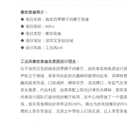
餐饮装修简介：
◆ 项目名称：御龙四季椰子鸡餐厅装修
◆ 项目面积：600㎡
◆ 项目类型：餐饮装修
◆ 项目地址：深圳宝安创业城
◆ 设计风格：工业风loft
工业风餐饮装修实景图
设计理念：
位于深圳宝安的御龙四季椰子鸡餐厅，由尚泰装饰集团设计团
声机立于墙端，食客对此处的兴趣瞬间被调动起来。高脚杯
嫩鸡蒸煮而成，口味咸鲜，椰味芬芳，汤清爽口，有益气生
美女最爱，约会利器，如果再配上阳光沙滩音乐椰林，那简
尚泰设计团队打破传统的餐厅格局，在中心地带做了一个圆
场，相关美食网站好评率达到100%。舞台为所有就餐区的
费的人群非常接近，无形之中带给人们亲近感，让人享受美