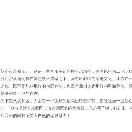
队进行装修设计。这是一家音乐主题的椰子鸡清吧，整体风格为工业lof
整齐而密集地倒挂在黑色铁艺展架之下，营造出独特的清吧文化。让你在
津之效。既不是炸鸡那样的增肥妙法，也没有四川火锅那样的重油重辣。
直就是如梦一般的存在。
形的下沉式就餐区，大面有一个弧形的抬高层暗藏灯带，夜晚犹如一道划
中心，一侧有个沙滩就餐区，海边画面墙绘为背景，立起椰子树，打造出
食和音乐的同时感受大自然的无限魅力！