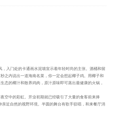
t风，入门处的卡通画水泥墙宣示着年轻时尚的主张。酒桶和留
三秒之内说出一道海南名菜，你一定会想起椰子鸡。用椰子和
原生态的椰汁和散养鸡肉，原汁原味即可蒸出最健康的火锅，
在夜空中的彩虹。开业初期就已经吸引了大量的食客前来捧
一种亲近自然的视野环境。半圆的舞台有歌手驻唱，和来餐厅消