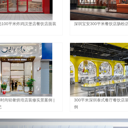
岗100平米炸鸡汉堡店餐饮店面装
深圳宝安300平米餐饮店肠粉
米时尚轻奢烘培店装修实景案例 |
300平米深圳泰式餐厅餐饮店
纪
例