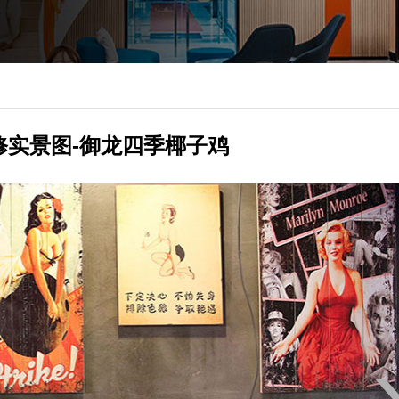
修实景图-御龙四季椰子鸡