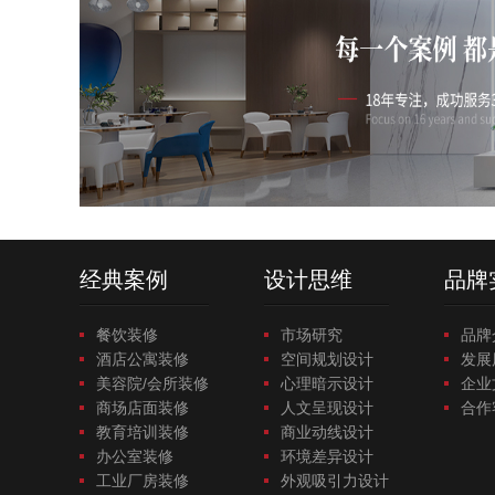
经典案例
设计思维
品牌
餐饮装修
市场研究
品牌
酒店公寓装修
空间规划设计
发展
美容院/会所装修
心理暗示设计
企业
商场店面装修
人文呈现设计
合作
教育培训装修
商业动线设计
办公室装修
环境差异设计
工业厂房装修
外观吸引力设计