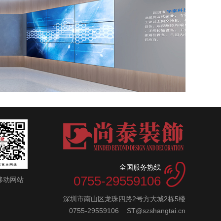
全国服务热线
0755-29559106
移动网站
深圳市南山区龙珠四路2号方大城2栋5楼
0755-29559106 ST@szshangtai.cn