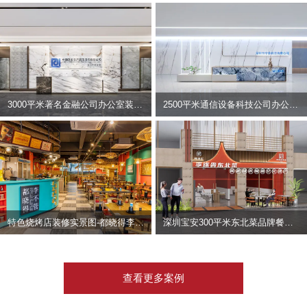
3000平米著名金融公司办公室装修设计 | 东方资产
2500平米通信设备科技公司办公室设计 | 宇泰科技
特色烧烤店装修实景图-都晓得李不管
深圳宝安300平米东北菜品牌餐饮店装修设计案例
查看更多案例