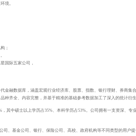
适环境。
机构；
），
证星国际五家公司，
一代金融数据库，
涵盖宏观行业经济库、股票、指数、银行理财、券商集
，品种齐全、内容完整，并基于精准的基础参考数据加工了深入的统计衍
98%，其中硕士以上学历占35%、本科学历占53%。公司拥有一支资深
券公司、基金公司、银行、保险公司、高校、政府机构等不同类型的用户