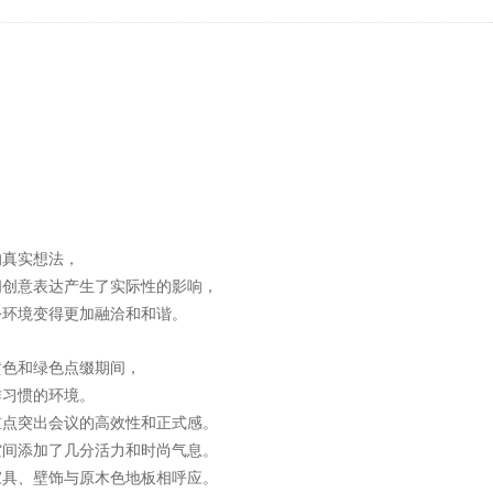
的真实想法，
间创意表达产生了实际性的影响，
公环境变得更加融洽和和谐。
黄色和绿色点缀期间，
作习惯的环境。
重点突出会议的高效性和正式感。
空间添加了几分活力和时尚气息。
家具、壁饰与原木色地板相呼应。