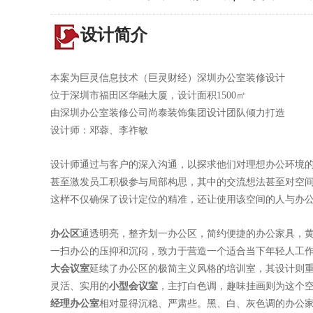
设计简介
本案为巨灵信息技术（巨灵财经）深圳办公室装修设计
位于深圳市福田区华融大厦，设计面积1500㎡
由深圳办公室装修公司尚泰装饰集团设计团队倾力打造
设计师：邓蓉、李祚敏
设计师通过与客户的深入沟通，以探求他们对理想办公环境
甚至激发员工积极参与局部构思，其中的交流想法甚至对空
这样不仅确保了设计定位的精准，还让使用该空间的人与办
办公区
通透明亮，整齐划一办公区，简约便捷的办公家具，
一扫办公的压抑和沉闷，致力于营造一个适合当下年轻人工
大会议室
延续了办公区的极简主义风格的培训室，其设计则
灵活、实用的
小型会议室
，主打白色调，趣味挂画则为这个
经理办公室
相对显得沉稳、严肃些。黑、白、灰色调的办公