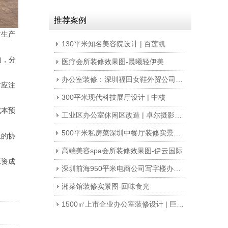
推荐案例
对生产
130平米知名美容院设计 | 百莲凯
的，分
医疗会所装修效果图-晨曦轻伊美
办公室装修：深圳福田女鞋外贸公司230平米写字楼办公室设计
时应注
300平米现代科技展厅设计 | 中核
成本预
工业区办公室休闲区改造 | 卓尔摄影器材
500平米私房菜深圳中餐厅装修实景案例 | 蟹咏虾海
上的协
高端美容spa会所装修效果图-伊云国际
工资成
深圳前海950平米电商公司写字楼办公室装修设计案例
湘菜馆装修实景图-回味食光
1500㎡上市企业办公室装修设计 | 巨灵财经