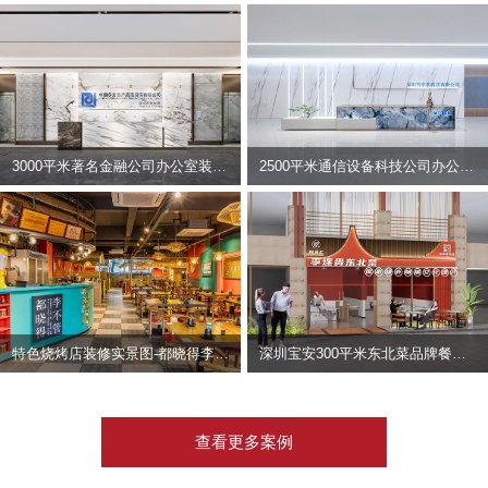
3000平米著名金融公司办公室装修设计 | 东方资产
2500平米通信设备科技公司办公室设计 | 宇泰科技
特色烧烤店装修实景图-都晓得李不管
深圳宝安300平米东北菜品牌餐饮店装修设计案例
查看更多案例