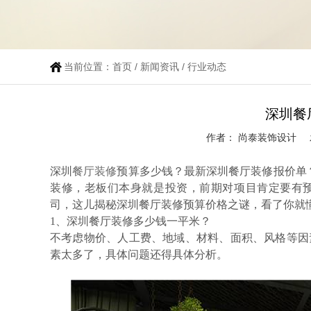
当前位置：
首页
/
新闻资讯
/
行业动态
深圳餐
作者： 尚泰装饰设计
深圳
餐厅装修
预算
多少钱？最新
深圳餐厅装修
报价单
装修
，老板们本身就是投资，前期对项目肯定要有
司，这儿揭秘
深圳餐厅装修预算
价格之谜，看了
你
就
1
、深圳餐厅装修
多少钱一平米？
不考虑物价、人工费、地域、材料、面积、风格等因
素太多了，具体问题
还得
具体分析。