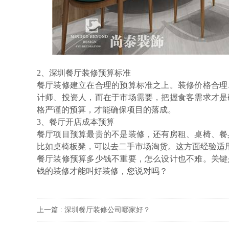
2
、深圳餐厅装修
预算标准
餐厅
装修建立在合理的预算标准之上。装修价格
合
理
计师、投资人，而在于市场
需要
，把握食客需求
才是
格严谨的预算，才能确保项目的落成。
3
、餐厅
开店成本预算
餐厅
项目
预算
最贵的不是装修，还有房租、桌椅、餐
比如桌椅板凳，可以去二手市场淘货。这方面经验适
餐厅装修预算
多少钱不重要，怎么设计也不难。关键
钱的装修才能叫好装修，
您说对吗？
上一篇 :
深圳餐厅装修公司哪家好？