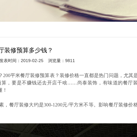
厅装修预算多少钱？
发表时间：2019-02-25
浏览量：9811
？
200
平米
餐厅装修
预算表？装修价格
一直都
是热门问题，尤其
预算，要是不赚钱还去开店干啥
……
尚泰
装饰，有味道的
餐厅
懂！
素，
餐厅装修
大约是
3
00-1200元/平方米
不等
。影响
餐厅装修
价