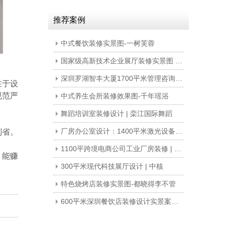
推荐案例
中式餐饮装修实景图-一树芙蓉
国家级高新技术企业展厅装修实景图 | 超频
深圳罗湖智丰大厦1700平米管理咨询公司写字楼办公室装修
在于设
规范严
中式养生会所装修效果图-千年瑶浴
舞蹈培训室装修设计 | 栾江国际舞蹈
厂房办公室设计：1400平米激光设备公司东莞办公楼厂房办公室装修
则省。
1100平跨境电商公司工业厂房装修 | 公狼网络
，能赚
300平米现代科技展厅设计 | 中核
特色烧烤店装修实景图-都晓得李不管
600平米深圳餐饮店装修设计实景案例 | 稀客