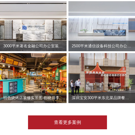
3000平米著名金融公司办公室装修设计 | 东方资产
2500平米通信设备科技公司办公室设计 | 宇泰科技
特色烧烤店装修实景图-都晓得李不管
深圳宝安300平米东北菜品牌餐饮店装修设计案例
查看更多案例