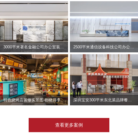
3000平米著名金融公司办公室装修设计 | 东方资产
2500平米通信设备科技公司办公室设计 | 宇泰科技
特色烧烤店装修实景图-都晓得李不管
深圳宝安300平米东北菜品牌餐饮店装修设计案例
查看更多案例