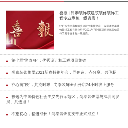
喜报 | 尚泰装饰获建筑装修装饰工
程专业承包一级资质！
经广东省住房和城乡建设厅审核批准， 深圳市尚泰装
饰设计工程有限公司于2021年7月6日获得建筑装修装
饰工程专业承包一级资质。 ...
第七届“尚泰杯”：优秀设计和工程项目集锦
尚泰装饰集团2021新春特别年会，同创造、齐分享、共飞扬
齐心抗“疫”，共克时艰 | 尚泰装饰全面开启24小时线上服务
被选为中国特色社会主义先行示范区，尚泰装饰愿与深圳同发
展、共进退！
不忘初心，精进成长！尚泰装饰党支部正式成立！