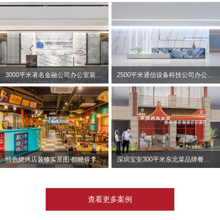
3000平米著名金融公司办公室装修设计 | 东方资产
2500平米通信设备科技公司办公室设计 | 宇泰科技
特色烧烤店装修实景图-都晓得李不管
深圳宝安300平米东北菜品牌餐饮店装修设计案例
查看更多案例