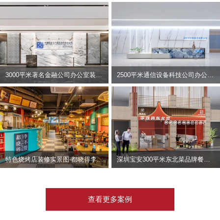
3000平米著名金融公司办公室装修设计 | 东方资产
2500平米通信设备科技公司办公室设计 | 宇泰科技
特色烧烤店装修实景图-都晓得李不管
深圳宝安300平米东北菜品牌餐饮店装修设计案例
查看更多案例