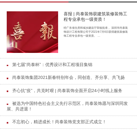
喜报 | 尚泰装饰获建筑装修装饰工
程专业承包一级资质！
经广东省住房和城乡建设厅审核批准， 深圳市尚泰装
饰设计工程有限公司于2021年7月6日获得建筑装修装
饰工程专业承包一级资质。 ...
第七届“尚泰杯”：优秀设计和工程项目集锦
尚泰装饰集团2021新春特别年会，同创造、齐分享、共飞扬
齐心抗“疫”，共克时艰 | 尚泰装饰全面开启24小时线上服务
被选为中国特色社会主义先行示范区，尚泰装饰愿与深圳同发
展、共进退！
不忘初心，精进成长！尚泰装饰党支部正式成立！