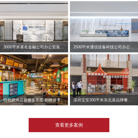
3000平米著名金融公司办公室装修设计 | 东方资产
2500平米通信设备科技公司办公室设计 | 宇泰科技
特色烧烤店装修实景图-都晓得李不管
深圳宝安300平米东北菜品牌餐饮店装修设计案例
查看更多案例