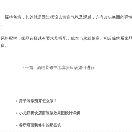
和一幅特色墙，其馀就是透过摆设去营造气氛及观感，亦有改头换面的弹
看。
求风格配衬，家品选择越有要求及搭配，成本当然就越高。相反简约系家
很多。
下一篇 :
酒吧装修中地弹簧应该如何进行
房子装修预算怎么做？
小龙虾餐饮店面装修效果图设计详解
餐厅店面装修中的那些坑