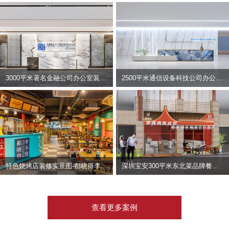
3000平米著名金融公司办公室装修设计 | 东方资产
2500平米通信设备科技公司办公室设计 | 宇泰科技
特色烧烤店装修实景图-都晓得李不管
深圳宝安300平米东北菜品牌餐饮店装修设计案例
查看更多案例