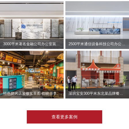
3000平米著名金融公司办公室装修设计 | 东方资产
2500平米通信设备科技公司办公室设计 | 宇泰科技
特色烧烤店装修实景图-都晓得李不管
深圳宝安300平米东北菜品牌餐饮店装修设计案例
查看更多案例