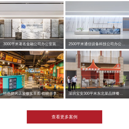
3000平米著名金融公司办公室装修设计 | 东方资产
2500平米通信设备科技公司办公室设计 | 宇泰科技
特色烧烤店装修实景图-都晓得李不管
深圳宝安300平米东北菜品牌餐饮店装修设计案例
查看更多案例