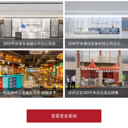
3000平米著名金融公司办公室装修设计 | 东方资产
2500平米通信设备科技公司办公室设计 | 宇泰科技
特色烧烤店装修实景图-都晓得李不管
深圳宝安300平米东北菜品牌餐饮店装修设计案例
查看更多案例