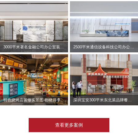
3000平米著名金融公司办公室装修设计 | 东方资产
2500平米通信设备科技公司办公室设计 | 宇泰科技
特色烧烤店装修实景图-都晓得李不管
深圳宝安300平米东北菜品牌餐饮店装修设计案例
查看更多案例