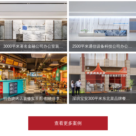
3000平米著名金融公司办公室装修设计 | 东方资产
2500平米通信设备科技公司办公室设计 | 宇泰科技
特色烧烤店装修实景图-都晓得李不管
深圳宝安300平米东北菜品牌餐饮店装修设计案例
查看更多案例