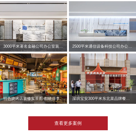
3000平米著名金融公司办公室装修设计 | 东方资产
2500平米通信设备科技公司办公室设计 | 宇泰科技
特色烧烤店装修实景图-都晓得李不管
深圳宝安300平米东北菜品牌餐饮店装修设计案例
查看更多案例