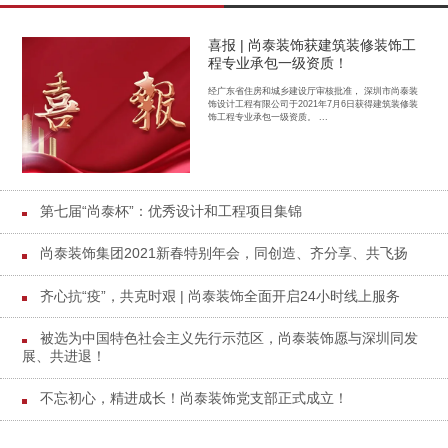
喜报 | 尚泰装饰获建筑装修装饰工
程专业承包一级资质！
经广东省住房和城乡建设厅审核批准， 深圳市尚泰装
饰设计工程有限公司于2021年7月6日获得建筑装修装
饰工程专业承包一级资质。 ...
第七届“尚泰杯”：优秀设计和工程项目集锦
尚泰装饰集团2021新春特别年会，同创造、齐分享、共飞扬
齐心抗“疫”，共克时艰 | 尚泰装饰全面开启24小时线上服务
被选为中国特色社会主义先行示范区，尚泰装饰愿与深圳同发
展、共进退！
不忘初心，精进成长！尚泰装饰党支部正式成立！