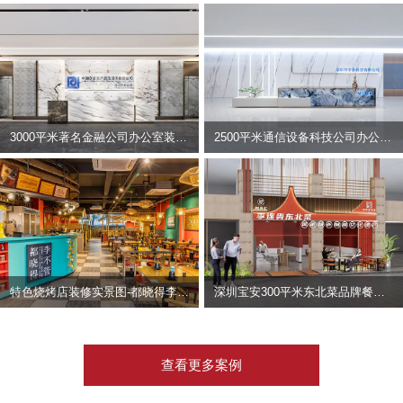
3000平米著名金融公司办公室装修设计 | 东方资产
2500平米通信设备科技公司办公室设计 | 宇泰科技
特色烧烤店装修实景图-都晓得李不管
深圳宝安300平米东北菜品牌餐饮店装修设计案例
查看更多案例