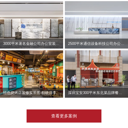
3000平米著名金融公司办公室装修设计 | 东方资产
2500平米通信设备科技公司办公室设计 | 宇泰科技
特色烧烤店装修实景图-都晓得李不管
深圳宝安300平米东北菜品牌餐饮店装修设计案例
查看更多案例