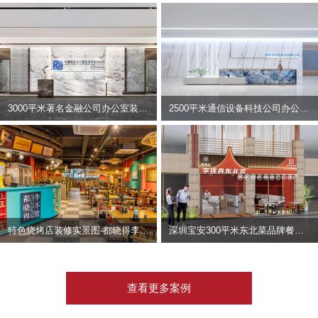
3000平米著名金融公司办公室装修设计 | 东方资产
2500平米通信设备科技公司办公室设计 | 宇泰科技
特色烧烤店装修实景图-都晓得李不管
深圳宝安300平米东北菜品牌餐饮店装修设计案例
查看更多案例