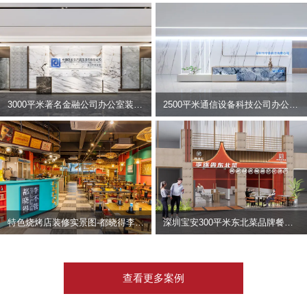
3000平米著名金融公司办公室装修设计 | 东方资产
2500平米通信设备科技公司办公室设计 | 宇泰科技
特色烧烤店装修实景图-都晓得李不管
深圳宝安300平米东北菜品牌餐饮店装修设计案例
查看更多案例