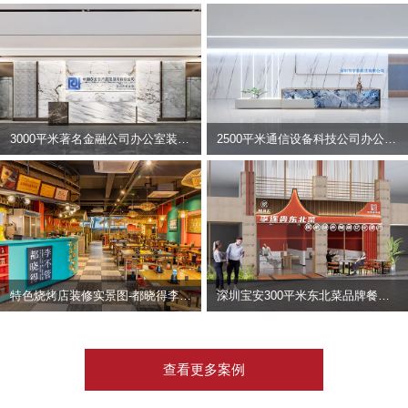
3000平米著名金融公司办公室装修设计 | 东方资产
2500平米通信设备科技公司办公室设计 | 宇泰科技
特色烧烤店装修实景图-都晓得李不管
深圳宝安300平米东北菜品牌餐饮店装修设计案例
查看更多案例