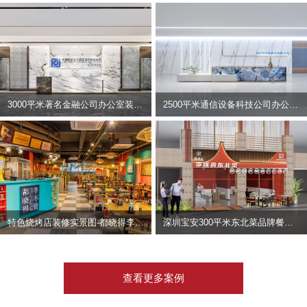
3000平米著名金融公司办公室装修设计 | 东方资产
2500平米通信设备科技公司办公室设计 | 宇泰科技
特色烧烤店装修实景图-都晓得李不管
深圳宝安300平米东北菜品牌餐饮店装修设计案例
查看更多案例