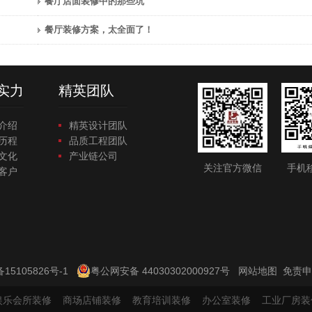
餐厅店面装修中的那些坑
餐厅装修方案，太全面了！
实力
精英团队
介绍
精英设计团队
历程
品质工程团队
文化
产业链公司
关注官方微信
手机
客户
备15105826号-1
粤公网安备 44030302000927号
网站地图
免责申
娱乐会所装修
商场店铺装修
教育培训装修
办公室装修
工业厂房装