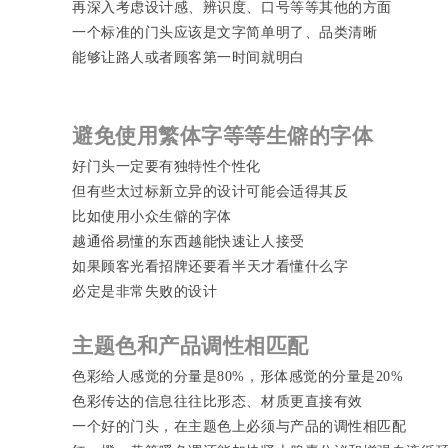
再深入考虑设计感、辨识度、口号等等其他的方面
一个标准的门头应该是文字简单明了、品类清晰
能够让路人或者顾客第一时间就明白
避免使用繁体字等等生僻的字体
好门头一定要有独特性个性化
但有些太过标新立异的设计可能会适得其反
比如使用小众生僻的字体
越通俗易懂的东西越能快速让人接受
如果
顾客
光看招牌还要看半天才看懂什么字
必定是非常失败的设计
主题色和产品调性相匹配
色彩给人感觉的分量是80%，形体感觉的分量是20%
色彩传达的信息往往比形态、材质更直接有效
一个好的门头，在主题色上必须与产品的调性相匹配