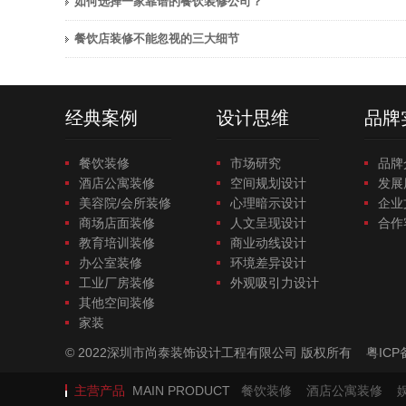
如何选择一家靠谱的餐饮装修公司？
餐饮店装修不能忽视的三大细节
经典案例
设计思维
品牌
餐饮装修
市场研究
品牌
酒店公寓装修
空间规划设计
发展
美容院/会所装修
心理暗示设计
企业
商场店面装修
人文呈现设计
合作
教育培训装修
商业动线设计
办公室装修
环境差异设计
工业厂房装修
外观吸引力设计
其他空间装修
家装
© 2022深圳市尚泰装饰设计工程有限公司 版权所有
粤ICP
主营产品
MAIN PRODUCT
餐饮装修
酒店公寓装修