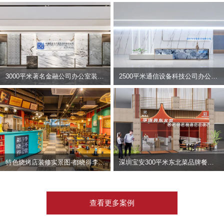
3000平米著名金融公司办公室装修设计 | 东方资产
2500平米通信设备科技公司办公室设计 | 宇泰科技
特色烧烤店装修实景图-都晓得李不管
深圳宝安300平米东北菜品牌餐饮店装修设计案例
查看更多案例