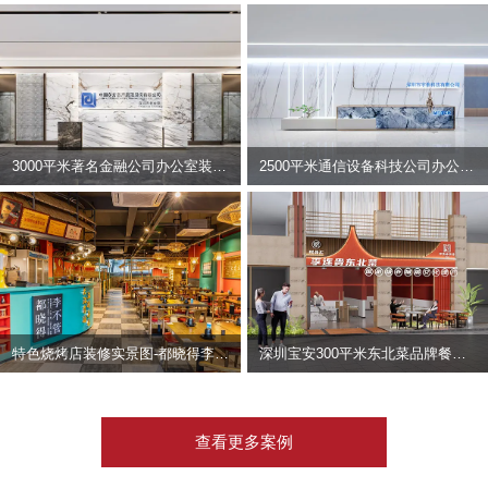
3000平米著名金融公司办公室装修设计 | 东方资产
2500平米通信设备科技公司办公室设计 | 宇泰科技
特色烧烤店装修实景图-都晓得李不管
深圳宝安300平米东北菜品牌餐饮店装修设计案例
查看更多案例