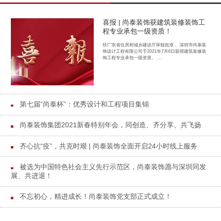
喜报 | 尚泰装饰获建筑装修装饰工
程专业承包一级资质！
经广东省住房和城乡建设厅审核批准， 深圳市尚泰装
饰设计工程有限公司于2021年7月6日获得建筑装修装
饰工程专业承包一级资质。 ...
第七届“尚泰杯”：优秀设计和工程项目集锦
尚泰装饰集团2021新春特别年会，同创造、齐分享、共飞扬
齐心抗“疫”，共克时艰 | 尚泰装饰全面开启24小时线上服务
被选为中国特色社会主义先行示范区，尚泰装饰愿与深圳同发
展、共进退！
不忘初心，精进成长！尚泰装饰党支部正式成立！