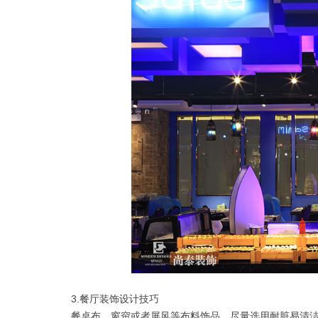
3.餐厅装饰设计技巧
餐桌布、窗帘或者屏风等布料饰品，尽量选用耐脏易清洁