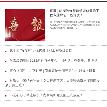
喜报 | 尚泰装饰获建筑装修装饰工
程专业承包一级资质！
经广东省住房和城乡建设厅审核批准， 深圳市尚泰装
饰设计工程有限公司于2021年7月6日获得建筑装修装
饰工程专业承包一级资质。 ...
第七届“尚泰杯”：优秀设计和工程项目集锦
尚泰装饰集团2021新春特别年会，同创造、齐分享、共飞扬
齐心抗“疫”，共克时艰 | 尚泰装饰全面开启24小时线上服务
被选为中国特色社会主义先行示范区，尚泰装饰愿与深圳同发
展、共进退！
不忘初心，精进成长！尚泰装饰党支部正式成立！