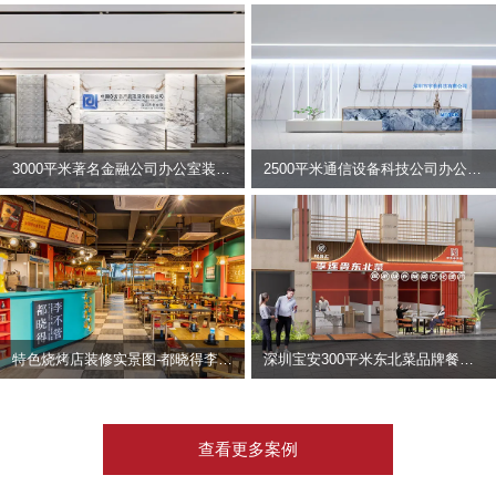
3000平米著名金融公司办公室装修设计 | 东方资产
2500平米通信设备科技公司办公室设计 | 宇泰科技
特色烧烤店装修实景图-都晓得李不管
深圳宝安300平米东北菜品牌餐饮店装修设计案例
查看更多案例