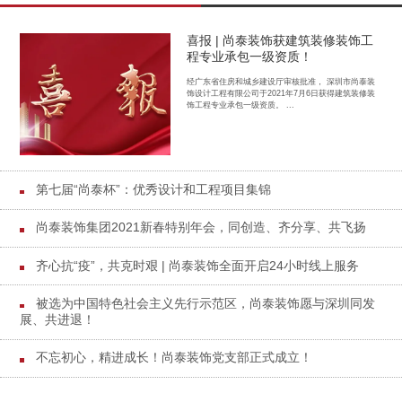
喜报 | 尚泰装饰获建筑装修装饰工
程专业承包一级资质！
经广东省住房和城乡建设厅审核批准， 深圳市尚泰装
饰设计工程有限公司于2021年7月6日获得建筑装修装
饰工程专业承包一级资质。 ...
第七届“尚泰杯”：优秀设计和工程项目集锦
尚泰装饰集团2021新春特别年会，同创造、齐分享、共飞扬
齐心抗“疫”，共克时艰 | 尚泰装饰全面开启24小时线上服务
被选为中国特色社会主义先行示范区，尚泰装饰愿与深圳同发
展、共进退！
不忘初心，精进成长！尚泰装饰党支部正式成立！