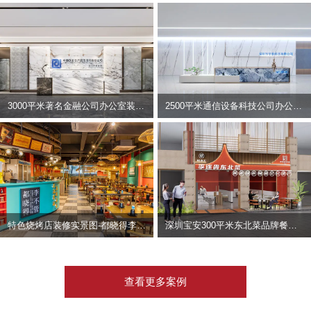
3000平米著名金融公司办公室装修设计 | 东方资产
2500平米通信设备科技公司办公室设计 | 宇泰科技
特色烧烤店装修实景图-都晓得李不管
深圳宝安300平米东北菜品牌餐饮店装修设计案例
查看更多案例