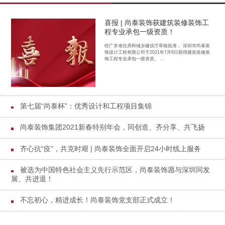
喜报 | 尚泰装饰获建筑装修装饰工
程专业承包一级资质！
经广东省住房和城乡建设厅审核批准， 深圳市尚泰装
饰设计工程有限公司于2021年7月6日获得建筑装修装
饰工程专业承包一级资质。 ...
第七届“尚泰杯”：优秀设计和工程项目集锦
尚泰装饰集团2021新春特别年会，同创造、齐分享、共飞扬
齐心抗“疫”，共克时艰 | 尚泰装饰全面开启24小时线上服务
被选为中国特色社会主义先行示范区，尚泰装饰愿与深圳同发
展、共进退！
不忘初心，精进成长！尚泰装饰党支部正式成立！