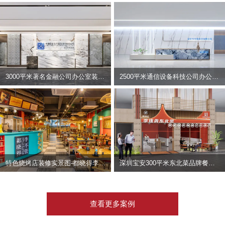
3000平米著名金融公司办公室装修设计 | 东方资产
2500平米通信设备科技公司办公室设计 | 宇泰科技
特色烧烤店装修实景图-都晓得李不管
深圳宝安300平米东北菜品牌餐饮店装修设计案例
查看更多案例