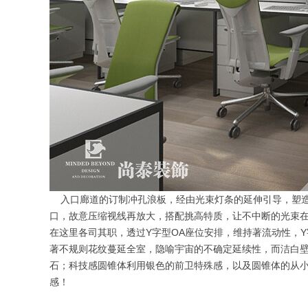
入口廊道的订制冲孔浪板，经由光束灯条的延伸引导，塑造
口，故意压缩视线再放大，搭配挑高特质，让不中断的光束
在这里各司其职，透过Y字型OA座位安排，维持著流动性，
著不规则花纹蔓延全室，隐喻宇宙的不确定延续性，而洁白
石；科技感圆锥体利用银色的前卫特殊感，以及圆锥体的从
感！