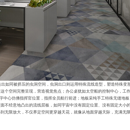
出如同被挤压的虫洞空间，虫洞出口则运用特殊流线造型，塑造特殊变
在这个空间完整呈现，营造视觉焦点；办公桌犹如太空船的控制中心，工
Y字中心仿佛指挥官位置，指挥全员航行前进；地板采纯手工特殊无缝地板
壁面不经意地凸出的流线层板，如同宇宙中没有固定位置、没有固定大小
小到无限放大，不仅界定空间更穿越天花，就像从地面穿越天际，充满无