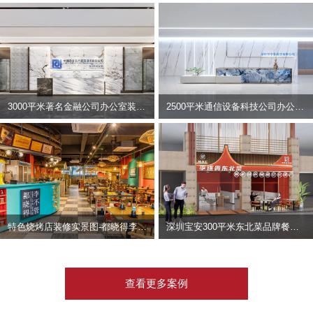
3000平米著名金融公司办公室装修设计 | 东方资产
2500平米通信设备科技公司办公室设计 | 宇泰科技
特色烧烤店装修实景图-都晓得李不管
深圳宝安300平米东北菜品牌餐饮店装修设计案例
查看更多案例