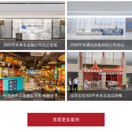
3000平米著名金融公司办公室装修设计 | 东方资产
2500平米通信设备科技公司办公室设计 | 宇泰科技
特色烧烤店装修实景图-都晓得李不管
深圳宝安300平米东北菜品牌餐饮店装修设计案例
查看更多案例