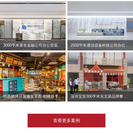
3000平米著名金融公司办公室装修设计 | 东方资产
2500平米通信设备科技公司办公室设计 | 宇泰科技
特色烧烤店装修实景图-都晓得李不管
深圳宝安300平米东北菜品牌餐饮店装修设计案例
查看更多案例