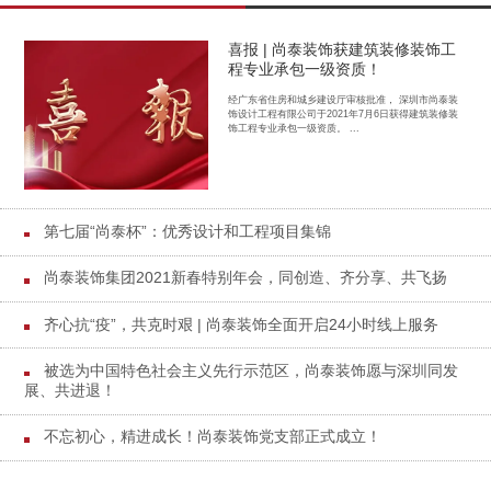
喜报 | 尚泰装饰获建筑装修装饰工
程专业承包一级资质！
经广东省住房和城乡建设厅审核批准， 深圳市尚泰装
饰设计工程有限公司于2021年7月6日获得建筑装修装
饰工程专业承包一级资质。 ...
第七届“尚泰杯”：优秀设计和工程项目集锦
尚泰装饰集团2021新春特别年会，同创造、齐分享、共飞扬
齐心抗“疫”，共克时艰 | 尚泰装饰全面开启24小时线上服务
被选为中国特色社会主义先行示范区，尚泰装饰愿与深圳同发
展、共进退！
不忘初心，精进成长！尚泰装饰党支部正式成立！