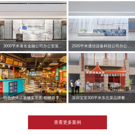
3000平米著名金融公司办公室装修设计 | 东方资产
2500平米通信设备科技公司办公室设计 | 宇泰科技
特色烧烤店装修实景图-都晓得李不管
深圳宝安300平米东北菜品牌餐饮店装修设计案例
查看更多案例