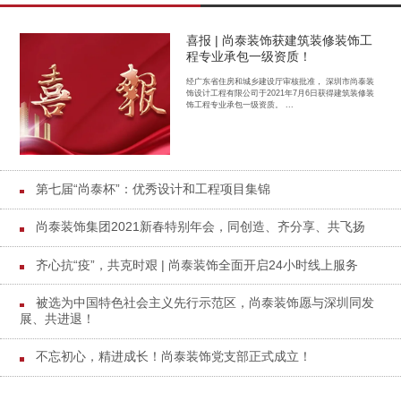
喜报 | 尚泰装饰获建筑装修装饰工
程专业承包一级资质！
经广东省住房和城乡建设厅审核批准， 深圳市尚泰装
饰设计工程有限公司于2021年7月6日获得建筑装修装
饰工程专业承包一级资质。 ...
第七届“尚泰杯”：优秀设计和工程项目集锦
尚泰装饰集团2021新春特别年会，同创造、齐分享、共飞扬
齐心抗“疫”，共克时艰 | 尚泰装饰全面开启24小时线上服务
被选为中国特色社会主义先行示范区，尚泰装饰愿与深圳同发
展、共进退！
不忘初心，精进成长！尚泰装饰党支部正式成立！