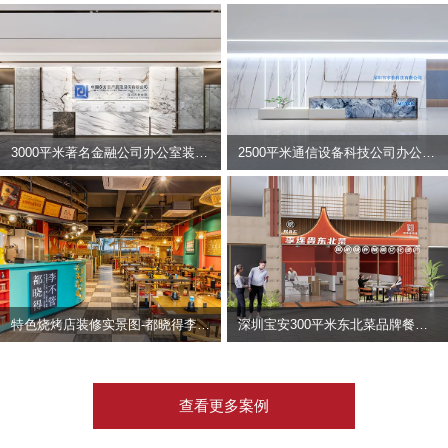
3000平米著名金融公司办公室装修设计 | 东方资产
2500平米通信设备科技公司办公室设计 | 宇泰科技
特色烧烤店装修实景图-都晓得李不管
深圳宝安300平米东北菜品牌餐饮店装修设计案例
查看更多案例