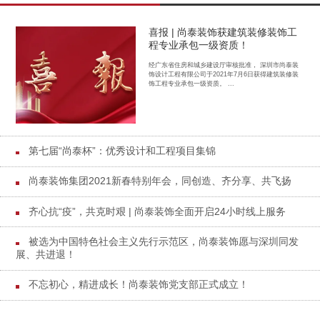
喜报 | 尚泰装饰获建筑装修装饰工
程专业承包一级资质！
经广东省住房和城乡建设厅审核批准， 深圳市尚泰装
饰设计工程有限公司于2021年7月6日获得建筑装修装
饰工程专业承包一级资质。 ...
第七届“尚泰杯”：优秀设计和工程项目集锦
尚泰装饰集团2021新春特别年会，同创造、齐分享、共飞扬
齐心抗“疫”，共克时艰 | 尚泰装饰全面开启24小时线上服务
被选为中国特色社会主义先行示范区，尚泰装饰愿与深圳同发
展、共进退！
不忘初心，精进成长！尚泰装饰党支部正式成立！