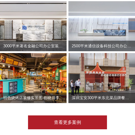
3000平米著名金融公司办公室装修设计 | 东方资产
2500平米通信设备科技公司办公室设计 | 宇泰科技
特色烧烤店装修实景图-都晓得李不管
深圳宝安300平米东北菜品牌餐饮店装修设计案例
查看更多案例