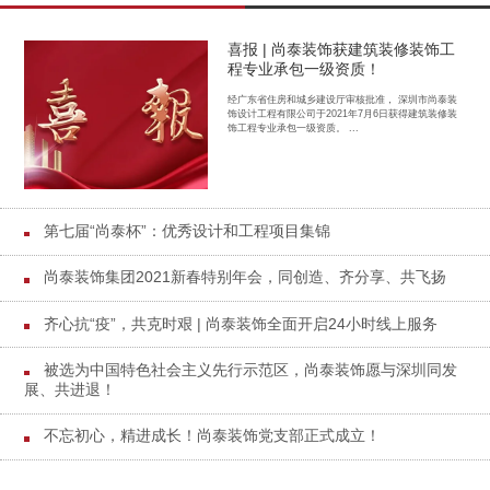
喜报 | 尚泰装饰获建筑装修装饰工
程专业承包一级资质！
经广东省住房和城乡建设厅审核批准， 深圳市尚泰装
饰设计工程有限公司于2021年7月6日获得建筑装修装
饰工程专业承包一级资质。 ...
第七届“尚泰杯”：优秀设计和工程项目集锦
尚泰装饰集团2021新春特别年会，同创造、齐分享、共飞扬
齐心抗“疫”，共克时艰 | 尚泰装饰全面开启24小时线上服务
被选为中国特色社会主义先行示范区，尚泰装饰愿与深圳同发
展、共进退！
不忘初心，精进成长！尚泰装饰党支部正式成立！