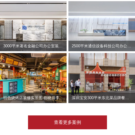
3000平米著名金融公司办公室装修设计 | 东方资产
2500平米通信设备科技公司办公室设计 | 宇泰科技
特色烧烤店装修实景图-都晓得李不管
深圳宝安300平米东北菜品牌餐饮店装修设计案例
查看更多案例