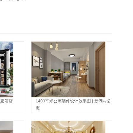
嘉宏酒店
1400平米公寓装修设计效果图 | 新湖村公
寓