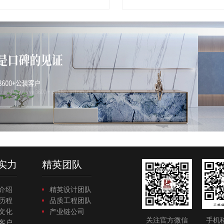
实力
精英团队
介绍
精英设计团队
历程
品质工程团队
文化
产业链公司
关注官方微信
手机
客户