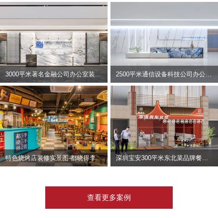
3000平米著名金融公司办公室装修设计 | 东方资产
2500平米通信设备科技公司办公室设计 | 宇泰科技
特色烧烤店装修实景图-都晓得李不管
深圳宝安300平米东北菜品牌餐饮店装修设计案例
查看更多案例