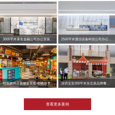
3000平米著名金融公司办公室装修设计 | 东方资产
2500平米通信设备科技公司办公室设计 | 宇泰科技
特色烧烤店装修实景图-都晓得李不管
深圳宝安300平米东北菜品牌餐饮店装修设计案例
查看更多案例