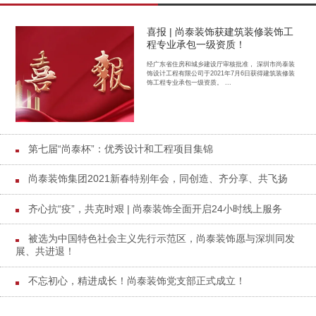
喜报 | 尚泰装饰获建筑装修装饰工
程专业承包一级资质！
经广东省住房和城乡建设厅审核批准， 深圳市尚泰装
饰设计工程有限公司于2021年7月6日获得建筑装修装
饰工程专业承包一级资质。 ...
第七届“尚泰杯”：优秀设计和工程项目集锦
尚泰装饰集团2021新春特别年会，同创造、齐分享、共飞扬
齐心抗“疫”，共克时艰 | 尚泰装饰全面开启24小时线上服务
被选为中国特色社会主义先行示范区，尚泰装饰愿与深圳同发
展、共进退！
不忘初心，精进成长！尚泰装饰党支部正式成立！