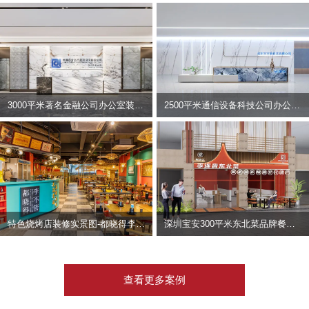
3000平米著名金融公司办公室装修设计 | 东方资产
2500平米通信设备科技公司办公室设计 | 宇泰科技
特色烧烤店装修实景图-都晓得李不管
深圳宝安300平米东北菜品牌餐饮店装修设计案例
查看更多案例