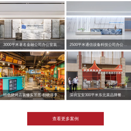
3000平米著名金融公司办公室装修设计 | 东方资产
2500平米通信设备科技公司办公室设计 | 宇泰科技
特色烧烤店装修实景图-都晓得李不管
深圳宝安300平米东北菜品牌餐饮店装修设计案例
查看更多案例