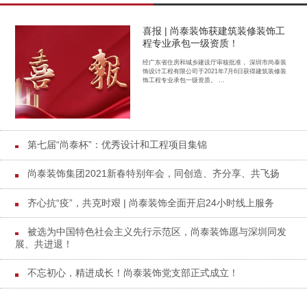
喜报 | 尚泰装饰获建筑装修装饰工
程专业承包一级资质！
经广东省住房和城乡建设厅审核批准， 深圳市尚泰装
饰设计工程有限公司于2021年7月6日获得建筑装修装
饰工程专业承包一级资质。 ...
第七届“尚泰杯”：优秀设计和工程项目集锦
尚泰装饰集团2021新春特别年会，同创造、齐分享、共飞扬
齐心抗“疫”，共克时艰 | 尚泰装饰全面开启24小时线上服务
被选为中国特色社会主义先行示范区，尚泰装饰愿与深圳同发
展、共进退！
不忘初心，精进成长！尚泰装饰党支部正式成立！